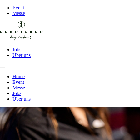
Event
Messe
Jobs
Über uns
Home
Event
Messe
Jobs
Über uns