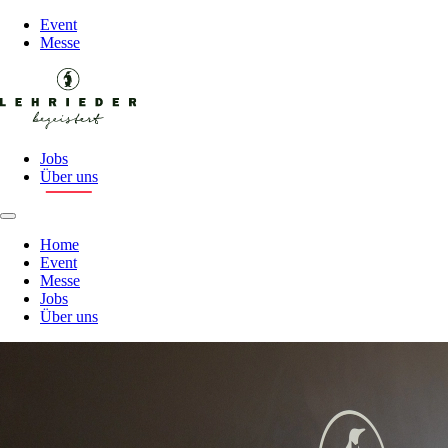
Event
Messe
Jobs
Über uns
Home
Event
Messe
Jobs
Über uns