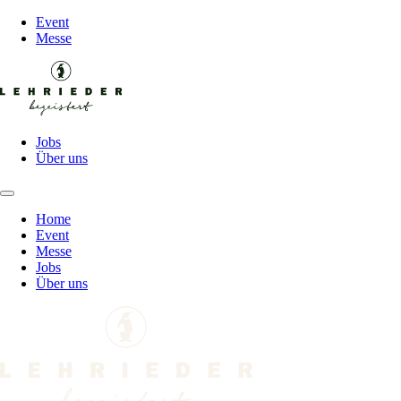
Event
Messe
Jobs
Über uns
Home
Event
Messe
Jobs
Über uns