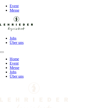
Event
Messe
Jobs
Über uns
Home
Event
Messe
Jobs
Über uns